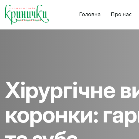
Головна
Про нас
Хірургічне 
коронки: гар
та зуба