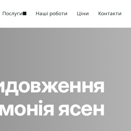
Послуги
Наші роботи
Ціни
Контакти
видовження
монія ясен