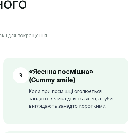
ного
ак і для покращення
«Ясенна посмішка»
3
(Gummy smile)
Коли при посмішці оголюється
занадто велика ділянка ясен, а зуби
виглядають занадто короткими.