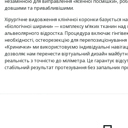
незамінною для виправлення «ясенної посмішки», роб
довшими та привабливішими.
Хірургічне видовження клінічної коронки базується 
«біологічної ширини» — комплексу м’яких тканин над
альвеолярного відростка. Процедура включає гінгівек
необхідності, остеорезекцію для перепозиціонування я
«Кринички» ми використовуємо індивідуальні навігац
дозволяє нам перенести віртуальний дизайн майбутн
реальність з точністю до міліметра. Це гарантує відсу
стабільний результат протезування без запальних про