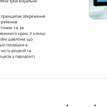
лячи зуби візуально
на принципах збереження
 гребенем
томію та, за
сенного краю. У клініці
ійні шаблони, що
ьої посмішки в
тність рецесій та
цесів у пародонті.