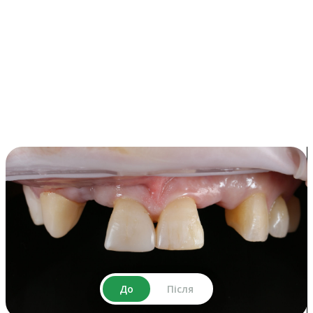
До
Після