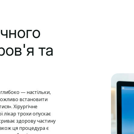
ічного
ров'я та
 глибоко — настільки,
неможливо встановити
ися». Хірургічне
ї лікар трохи опускає
дкриває здорову частину
Також ця процедура є