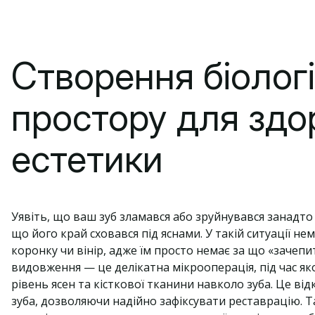
Створення біолог
простору для здо
естетики
Уявіть, що ваш зуб зламався або зруйнувався занадто
що його край сховався під яснами. У такій ситуації 
коронку чи вінір, адже їм просто немає за що «зачепит
видовження — це делікатна мікрооперація, під час яко
рівень ясен та кісткової тканини навколо зуба. Це ві
зуба, дозволяючи надійно зафіксувати реставрацію. 