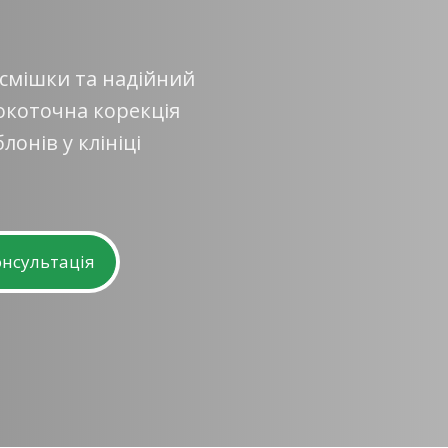
осмішки та надійний
окоточна корекція
онів у клініці
нсультація