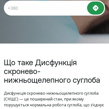
Що таке Дисфункція
скронево-
нижньощелепного суглоба
Дисфункція скронево-нижньощелепного суглоба
(СНЩС) — це поширений стан, при якому
порушується нормальна робота суглоба, що з’єднує