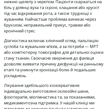
нижню щелепу з черепом. Пацієнти скаржаться на
біль у ділянці вуха та скроні, клацання або хрускіт
під час відкривання рота, а також труднощі з
жуванням. Найчастіше проблема виникає через
бруксизм, неправильний прикус, травми або
хронічний стрес.
Діагностика включає клінічний огляд, пальпацію
суглоба та жувальних м’язів, а за потреби — МРТ
або комп’ютерну томографію для детальної оцінки
стану тканин. Своєчасне звернення до фахівця
дозволяє виявити причину дисфункції на ранньому
етапі та уникнути хронізації болю й подальших
ускладнень.
Лікування здебільшого консервативне:
індивідуально виготовлені оклюзійні шини,
фізіотерапія, міогімнастика та, за показаннями,
медикаментозна підтримка. У нашій клініці ми
підходимо до кожного пацієнта індивідуально,