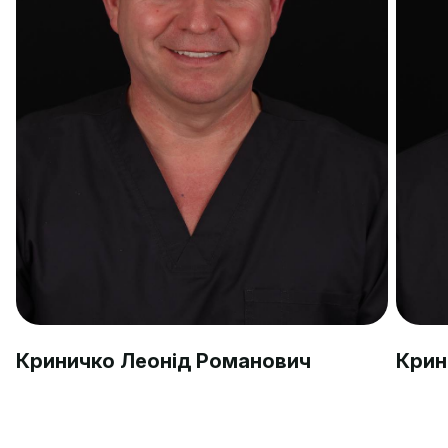
Криничко Леонід Романович
Крин