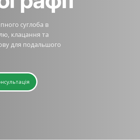
пного суглоба в
лю, клацання та
ову для подальшого
нсультація