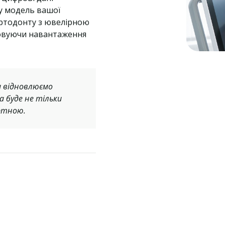
у модель вашої
ортодонту з ювелірною
ховуючи навантаження
и відновлюємо
а буде не тільки
ртною.