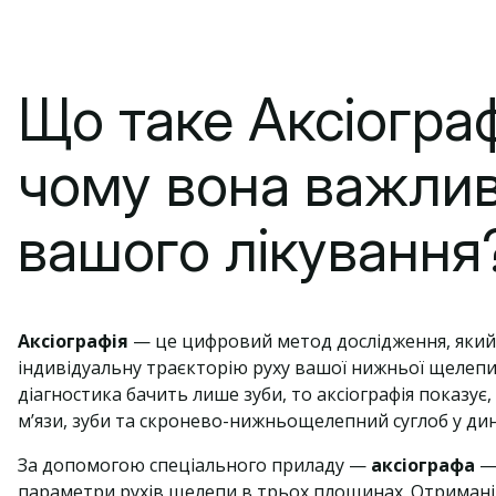
Що таке Аксіограф
чому вона важли
вашого лікування
Аксіографія
— це цифровий метод дослідження, який
індивідуальну траєкторію руху вашої нижньої щелеп
діагностика бачить лише зуби, то аксіографія показує,
м’язи, зуби та скронево-нижньощелепний суглоб у дин
За допомогою спеціального приладу —
аксіографа
— 
параметри рухів щелепи в трьох площинах. Отримані