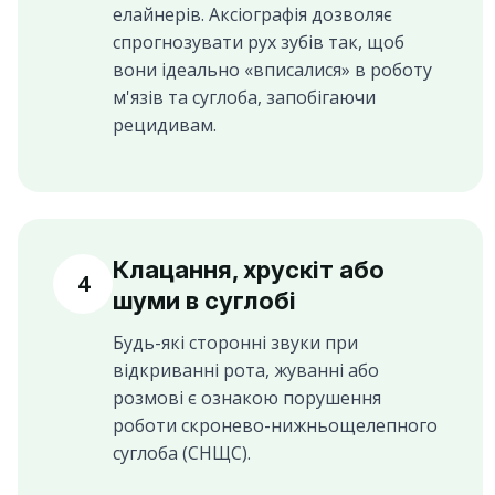
елайнерів. Аксіографія дозволяє
спрогнозувати рух зубів так, щоб
вони ідеально «вписалися» в роботу
м'язів та суглоба, запобігаючи
рецидивам.
Клацання, хрускіт або
4
шуми в суглобі
Будь-які сторонні звуки при
відкриванні рота, жуванні або
розмові є ознакою порушення
роботи скронево-нижньощелепного
суглоба (СНЩС).