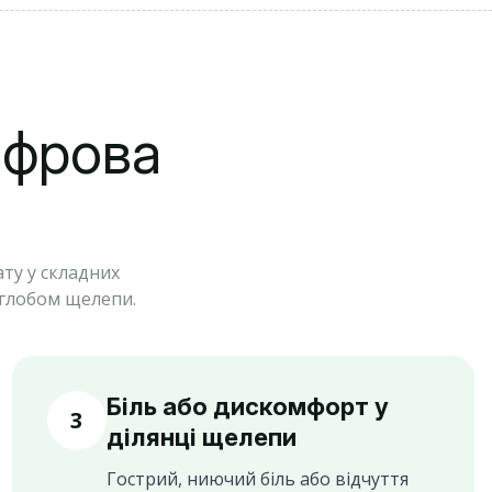
ифрова
ту у складних
углобом щелепи.
Біль або дискомфорт у
3
ділянці щелепи
Гострий, ниючий біль або відчуття