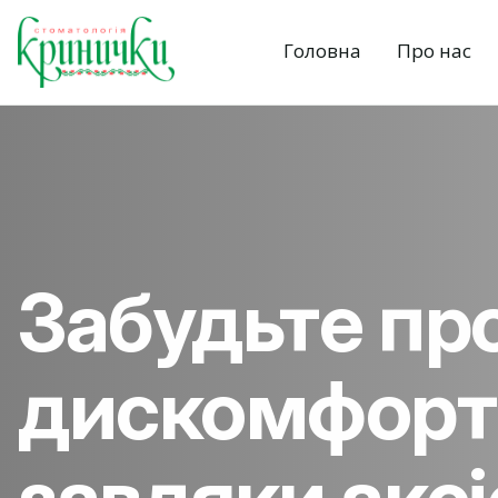
Головна
Про нас
Забудьте пр
дискомфорт 
завдяки аксі