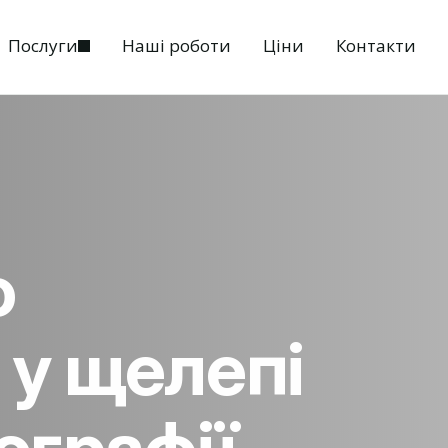
Послуги
Наші роботи
Ціни
Контакти
о
у щелепі
ографії