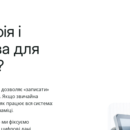
ія і
ва для
?
 дозволяє «записати»
и. Якщо звичайна
 як працює вся система:
аміці.
ми фіксуємо
 цифрові дані